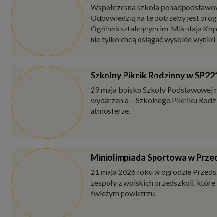
Czarnowskiej w Warszawie. Wnioski moż
I Warszawski Festiwal Teatró
W LXXXVI Liceum Ogólnokształcącym 
Patronat honorowy nad tym wydarzeni
DWUMATEX – olimpijski wymiar
Współczesna szkoła ponadpodstawowa c
Odpowiedzią na te potrzeby jest pr
Ogólnokształcącym im. Mikołaja Kop
nie tylko chcą osiągać wysokie wyniki