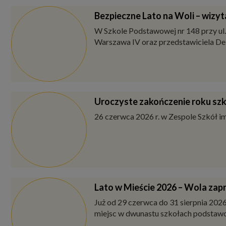
Zmiany w aktach prawnych w cz
Wykaz nowych aktów prawnych oraz 
Analiza wykonania budżetu od s
w szkołach i placówkach oświatowych 
Bezpieczne Lato na Woli – wizy
W Szkole Podstawowej nr 148 przy ul.
Warszawa IV oraz przedstawiciela De