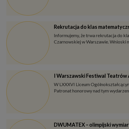
Uroczyste zakończenie roku sz
26 czerwca 2026 r. w Zespole Szkół i
Lato w Mieście 2026 – Wola zap
Już od 29 czerwca do 31 sierpnia 2026
miejsc w dwunastu szkołach podstawow
Rekrutacja do klas matematycz
Informujemy, że trwa rekrutacja do 