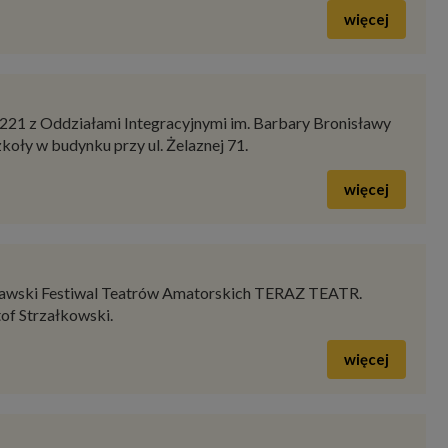
ele zakończyli rok szkolny 2025/2026.
więcej
Akcji „Lato w Mieście”. Wola przygotowała ponad 3 tysiące
więcej
221 z Oddziałami Integracyjnymi im. Barbary Bronisławy