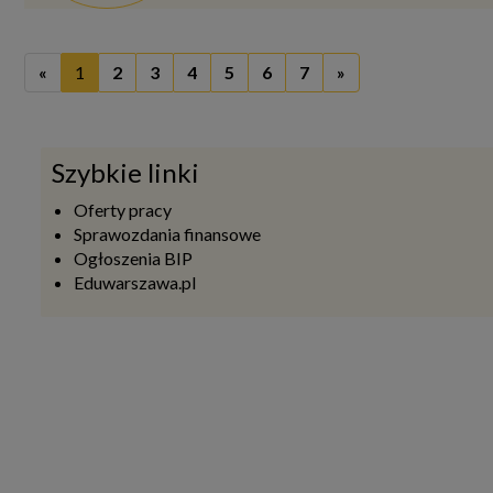
Szkolny Piknik Rodzinny w SP22
29 maja boisko Szkoły Podstawowej n
wydarzenia – Szkolnego Pikniku Rodzi
atmosferze.
Miniolimpiada Sportowa w Przed
21 maja 2026 roku w ogrodzie Przeds
zespoły z wolskich przedszkoli, któr
świeżym powietrzu.
«
1
2
3
4
5
6
7
»