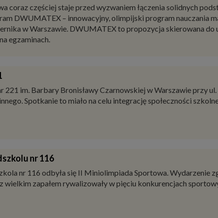
na składać do dnia 25.06.2026 r. godz. 16.00 w Sekretariacie Sz
w Amatorskich TERAZ TEATR
im. Batalionu „Zośka” w dniach 12-14 czerwca odbył się I War
em objął Burmistrz Dzielnicy Wola m.st. Warszawy – pan Krzyszt
 nauczania matematyki w Koperniku
oraz częściej staje przed wyzwaniem łączenia solidnych podsta
ogram DWUMATEX – innowacyjny, olimpijski program nauczania m
ernika w Warszawie. DWUMATEX to propozycja skierowana do uc
 na egzaminach.