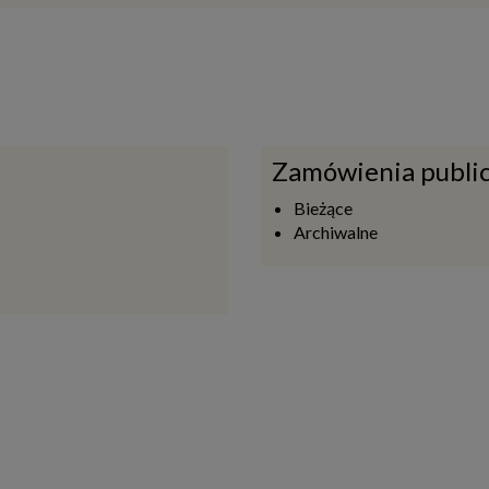
1
r 221 im. Barbary Bronisławy Czarnowskiej w Warszawie przy ul
nnego. Spotkanie to miało na celu integrację społeczności szkol
szkolu nr 116
zkola nr 116 odbyła się II Miniolimpiada Sportowa. Wydarzenie 
e z wielkim zapałem rywalizowały w pięciu konkurencjach sportow