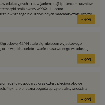
koły w budynku przy ul. Żelaznej 71.
więcej
szawski Festiwal Teatrów Amatorskich TERAZ TEATR.
of Strzałkowski.
więcej
w edukacyjnych z rozwijaniem pasji i potencjału uczniów.
atematyki realizowany w XXXIII Liceum
zniów szczególnie uzdolnionych matematycznie, którzy
więcej