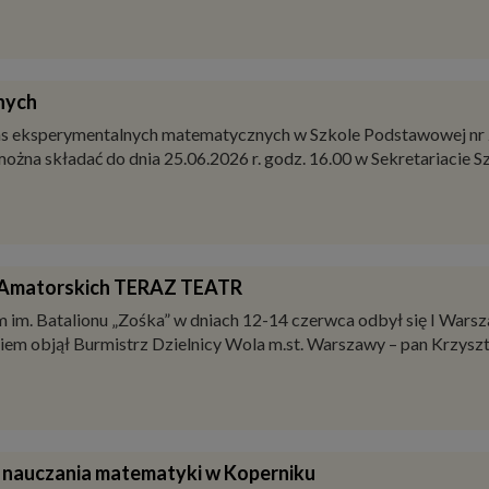
kolnego 2025/2026
m. Michała Konarskiego w Warszawie uczniowie, rodzice, nauczyci
rasza!
 r. dzieci z Warszawy będą mogły wziąć udział w kolejnej edycji 
ych, które zamienią się w letnie centra aktywności i zabawy.
nych
klas eksperymentalnych matematycznych w Szkole Podstawowej nr 