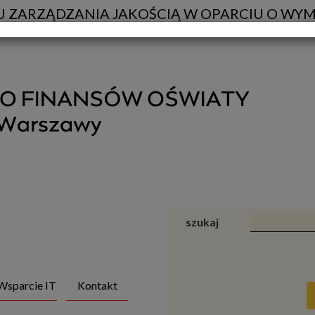
 ZARZĄDZANIA JAKOŚCIĄ W OPARCIU O WYM
szukaj
Wsparcie IT
Kontakt