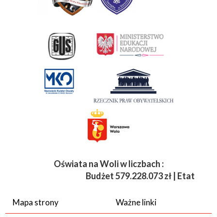
Oświata na Woli w liczbach :
Budżet
579.228.073 zł | Etaty 3 83
Mapa strony
Ważne linki