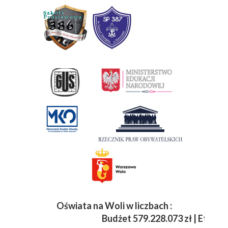
Oświata na Woli w liczbach :
Budżet
579.228.073 zł | Etaty 3 