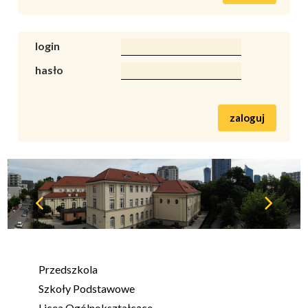
login
hasło
zaloguj
Przedszkola
Szkoły Podstawowe
Licea Ogólnokształcące