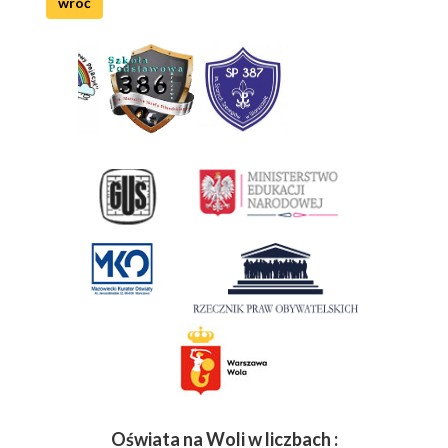
wróć
Oświata na Woli w liczbach :