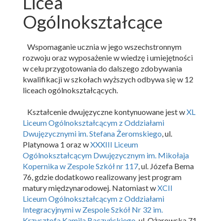
Licea
Ogólnokształcące
Wspomaganie ucznia w jego wszechstronnym
rozwoju oraz wyposażenie w wiedzę i umiejętności
w celu przygotowania do dalszego zdobywania
kwalifikacji w szkołach wyższych odbywa się w 12
liceach ogólnokształcących.
Kształcenie dwujęzyczne kontynuowane jest w
XL
Liceum Ogólnokształcącym z Oddziałami
Dwujęzycznymi im. Stefana Żeromskiego
, ul.
Platynowa 1 oraz w
XXXIII Liceum
Ogólnokształcącym Dwujęzycznym im. Mikołaja
Kopernika w Zespole Szkół nr 117
, ul. Józefa Bema
76, gdzie dodatkowo realizowany jest program
matury międzynarodowej. Natomiast w
XCII
Liceum Ogólnokształcącym z Oddziałami
Integracyjnymi w Zespole Szkół Nr 32 im.
Krzysztofa Kamila Baczyńskiego
, ul. Ożarowska 71