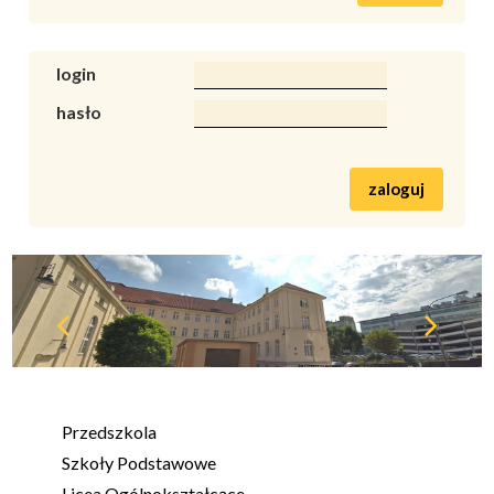
login
hasło
zaloguj
Przedszkola
Szkoły Podstawowe
Licea Ogólnokształcące