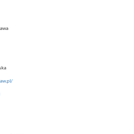
zawa
ska
aw.pl/
l