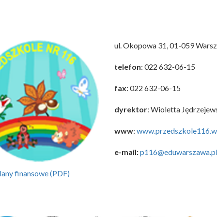
ul. Okopowa 31, 01-059 Wars
telefon
: 022 632-06-15
f
ax
: 022 632-06-15
dyrektor
: Wioletta Jędrzejew
www
:
www.przedszkole116.w
e-mail:
p116@eduwarszawa.p
lany finansowe (PDF)