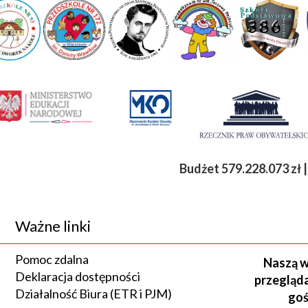
Budżet
579.228.073 zł | Eta
Ważne linki
Pomoc zdalna
Naszą w
Deklaracja dostępności
przegląda
Działalność Biura (ETR i PJM)
goś