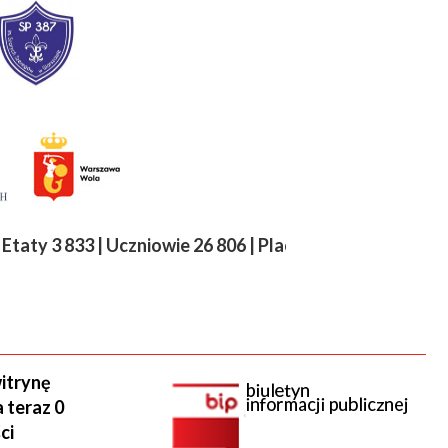
ty 3 833 | Uczniowie 26 806 | Placówki 69 | 1 133 oddzi
itrynę
 teraz 0
ci