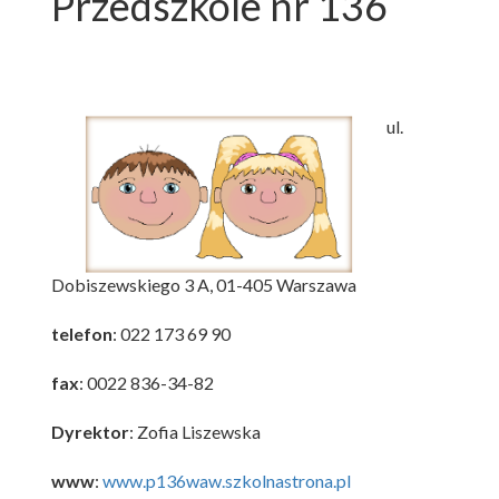
Przedszkole nr 136
ul.
Dobiszewskiego 3 A, 01-405 Warszawa
telefon
: 022 173 69 90
f
ax
: 0022 836-34-82
Dyrektor
: Zofia Liszewska
www
:
w
ww.p136waw.szkolnastrona.pl