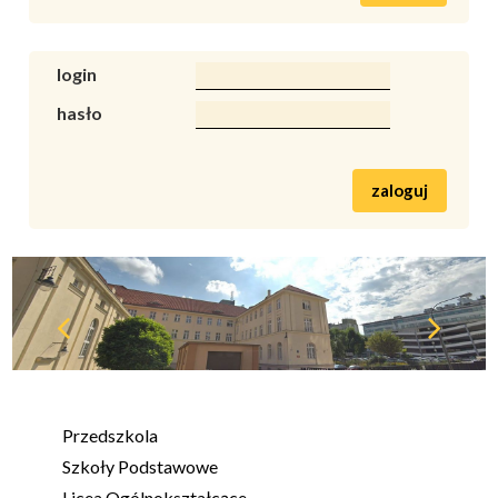
login
hasło
zaloguj
Przedszkola
Szkoły Podstawowe
Licea Ogólnokształcące