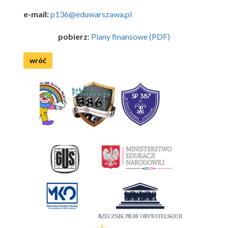
e-mail:
p136@eduwarszawa.pl
pobierz
:
Plany finansowe (PDF)
wróć