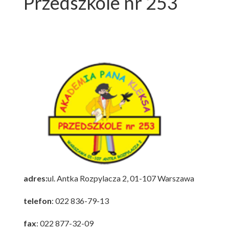
Przedszkole nr 253
adres:
ul. Antka Rozpylacza 2, 01-107 Warszawa
telefon
: 022 836-79-13
f
ax
: 022 877-32-09