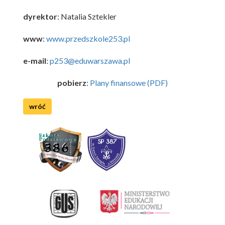
dyrektor
: Natalia Sztekler
www
:
www.przedszkole253.pl
e-mail
:
p253@eduwarszawa.pl
pobierz
:
Plany finansowe (PDF)
wróć