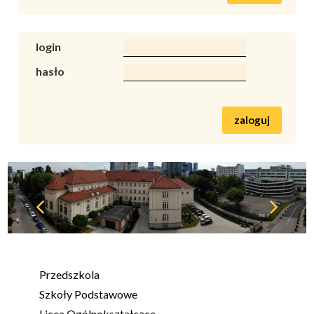
login
hasło
zaloguj
Przedszkola
Szkoły Podstawowe
Licea Ogólnokształcące