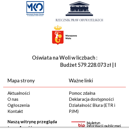
Oświata na Woli w liczbach :
Budżet
579.228.073 zł | Etaty 
Mapa strony
Ważne linki
Aktualności
Pomoc zdalna
O nas
Deklaracja dostępności
Ogłoszenia
Działalność Biura (ETR i
Kontakt
PJM)
Naszą witrynę przegląda
teraz 1 gość